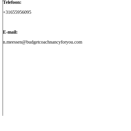
Telefoon:
+31655956095
E-mail:
n.meessen@budgetcoachnancyforyou.com